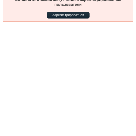
Выставки и семинары
Галерея флота
пользователи
Личности
Форум
Зарегистрироваться
Словарь
Отзывы
Все службы