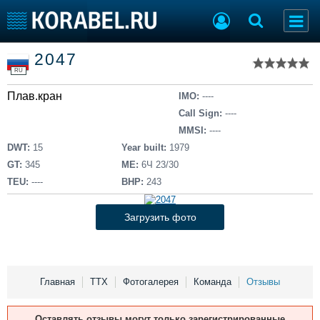
Список судов
2047
Тип судна
Добавить судно
RU
Добавить проект
Плав.кран
Последние 100
IMO:
----
Call Sign:
----
Судостроение
Торговая площадка
MMSI:
----
Пульс
Доска объявлений
DWT:
15
Year built:
1979
Новости
Продажа флота
GT:
345
ME:
6Ч 23/30
Компании
Оборудование
TEU:
----
BHP:
243
Репутация
Изделия
Работа
Материалы
Загрузить фото
Крюинг
Услуги
Журнал
Реклама
Главная
ТТХ
Фотогалерея
Команда
Отзывы
Конференции
Флот
Оставлять отзывы могут только зарегистрированные