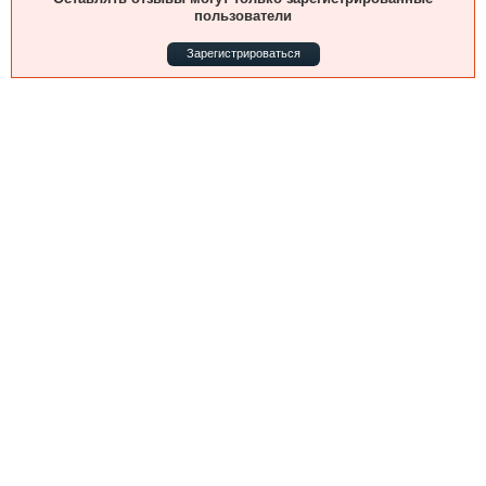
Выставки и семинары
Галерея флота
пользователи
Личности
Форум
Зарегистрироваться
Словарь
Отзывы
Все службы