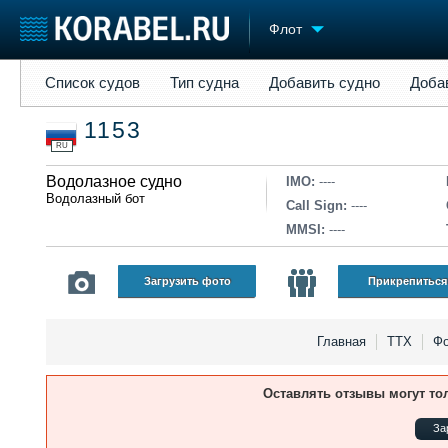
Флот
Список судов
Тип судна
Добавить судно
Добавить прое
Список судов
Тип судна
Добавить судно
Доба
Судостроение
Торговая площадка
Конфере
1153
Пульс
Доска объявлений
Выставк
RU
Новости
Продажа флота
Личност
Компании
Водолазное судно
Оборудование
Словарь
IMO:
----
Водолазный бот
Репутация
Изделия
Call Sign:
----
Работа
Материалы
MMSI:
----
Крюинг
Услуги
Журнал
Загрузить фото
Прикрепиться
Реклама
Главная
ТТХ
Фо
Оставлять отзывы могут то
За