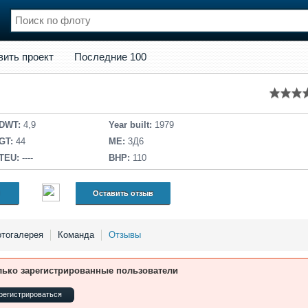
кт
Последние 100
вить проект
Последние 100
нции
Флот
и и семинары
Галерея флота
и
Форум
Отзывы
DWT:
4,9
Year built:
1979
Все службы
GT:
44
ME:
3Д6
TEU:
----
BHP:
110
Оставить отзыв
тогалерея
Команда
Отзывы
лько зарегистрированные пользователи
регистрироваться