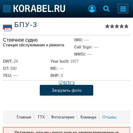
Список судов
БПУ-3
Тип судна
Добавить судно
RU
Добавить проект
Стоечное судно
Последние 100
IMO:
----
Станция обслуживания и ремонта
Call Sign:
----
Судостроение
Торговая площадка
MMSI:
----
Пульс
Доска объявлений
DWT:
24
Year built:
1977
Новости
Продажа флота
GT:
590
ME:
----
Компании
Оборудование
TEU:
----
BHP:
0
Репутация
Изделия
Работа
Материалы
Загрузить фото
Крюинг
Услуги
Журнал
Реклама
Главная
ТТХ
Фотогалерея
Команда
Отзывы
Конференции
Флот
Оставлять отзывы могут только зарегистрированные