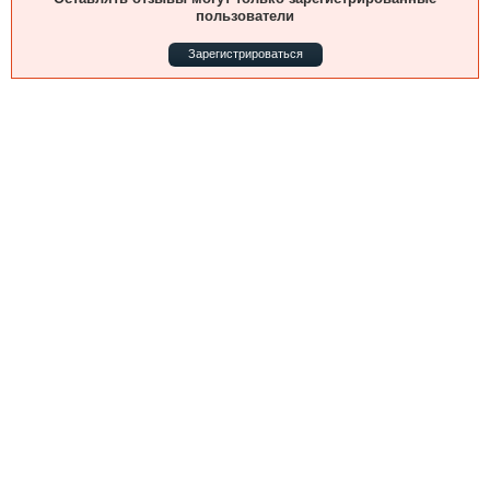
Выставки и семинары
Галерея флота
пользователи
Личности
Форум
Зарегистрироваться
Словарь
Отзывы
Все службы