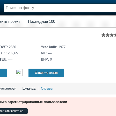
кт
Последние 100
вить проект
Последние 100
нции
Флот
и и семинары
Галерея флота
и
Форум
Отзывы
DWT:
2830
Year built:
1977
Все службы
GT:
1252,65
ME:
----
TEU:
----
BHP:
0
Оставить отзыв
тогалерея
Команда
Отзывы
лько зарегистрированные пользователи
регистрироваться