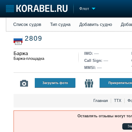
Флот
Список судов
Тип судна
Добавить судно
Добавить прое
Список судов
Тип судна
Добавить судно
Доба
Судостроение
Торговая площадка
Конфере
2809
Пульс
Доска объявлений
Выставк
RU
Новости
Продажа флота
Личност
Компании
Баржа
Оборудование
Словарь
IMO:
----
Баржа-площадка
Репутация
Изделия
Call Sign:
----
Работа
Материалы
MMSI:
----
Крюинг
Услуги
Журнал
Загрузить фото
Прикрепиться
Реклама
Главная
ТТХ
Фо
Оставлять отзывы могут то
За