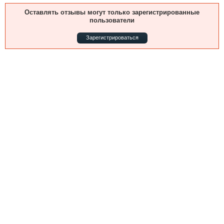
Выставки и семинары
Галерея флота
Оставлять отзывы могут только зарегистрированные
Личности
Форум
пользователи
Словарь
Отзывы
Зарегистрироваться
Все службы