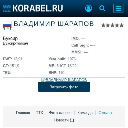
Список судов
ВЛАДИМИР ШАРАПОВ
Тип судна
Добавить судно
RU
Добавить проект
Буксир
Последние 100
IMO:
----
Буксир-толкач
Call Sign:
----
Судостроение
Торговая площадка
MMSI:
----
Пульс
Доска объявлений
DWT:
12,91
Year built:
1976
Новости
Продажа флота
GT:
151,9
ME:
6ЧСП 18/22
Компании
Оборудование
TEU:
----
BHP:
110
Репутация
Изделия
Работа
Материалы
Загрузить фото
Крюинг
Услуги
Журнал
Реклама
Главная
ТТХ
Фотогалерея
Команда
Отзывы
Новости
(1)
Конференции
Флот