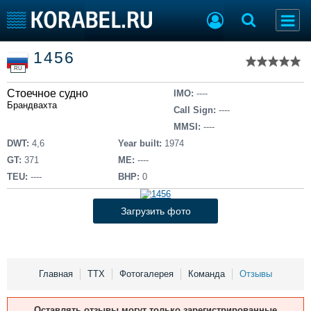
Список судов
1456
Тип судна
Добавить судно
RU
Добавить проект
Стоечное судно
Последние 100
IMO:
----
Брандвахта
Call Sign:
----
Судостроение
Торговая площадка
MMSI:
----
Пульс
Доска объявлений
DWT:
4,6
Year built:
1974
Новости
Продажа флота
GT:
371
ME:
----
Компании
Оборудование
TEU:
----
BHP:
0
Репутация
Изделия
Работа
Материалы
Загрузить фото
Крюинг
Услуги
Журнал
Реклама
Главная
ТТХ
Фотогалерея
Команда
Отзывы
Конференции
Флот
Оставлять отзывы могут только зарегистрированные