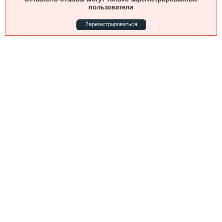
Выставки и семинары
Галерея флота
пользователи
Личности
Форум
Зарегистрироваться
Словарь
Отзывы
Все службы