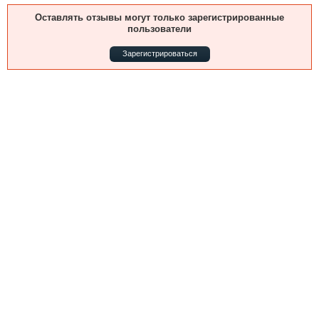
Выставки и семинары
Галерея флота
Оставлять отзывы могут только зарегистрированные
Личности
Форум
пользователи
Словарь
Отзывы
Зарегистрироваться
Все службы