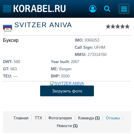
Список судов
SVITZER ANIVA
Тип судна
Добавить судно
RU
Добавить проект
Буксир
Последние 100
IMO:
9369253
Call Sign:
UFHM
Судостроение
Торговая площадка
MMSI:
273314760
Пульс
Доска объявлений
DWT:
590
Year built:
2007
Новости
Продажа флота
GT:
663
ME:
Bergen
Компании
Оборудование
TEU:
----
BHP:
6500
Репутация
Изделия
Работа
Материалы
Загрузить фото
Крюинг
Услуги
Журнал
Реклама
Главная
ТТХ
Фотогалерея
Команда
(1)
Отзывы
Новости
(1)
Конференции
Флот