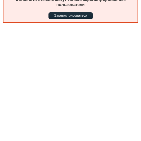
Выставки и семинары
Галерея флота
пользователи
Личности
Форум
Зарегистрироваться
Словарь
Отзывы
Все службы