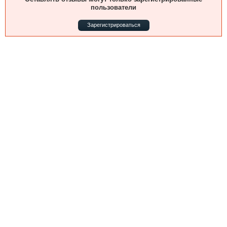
Выставки и семинары
Галерея флота
пользователи
Личности
Форум
Зарегистрироваться
Словарь
Отзывы
Все службы