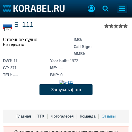
Список судов
Б-111
Тип судна
Добавить судно
RU
Добавить проект
Стоечное судно
Последние 100
IMO:
----
Брандвахта
Call Sign:
----
Судостроение
Торговая площадка
MMSI:
----
Пульс
Доска объявлений
DWT:
11
Year built:
1972
Новости
Продажа флота
GT:
371
ME:
----
Компании
Оборудование
TEU:
----
BHP:
0
Репутация
Изделия
Работа
Материалы
Загрузить фото
Крюинг
Услуги
Журнал
Реклама
Главная
ТТХ
Фотогалерея
Команда
Отзывы
Конференции
Флот
Оставлять отзывы могут только зарегистрированные