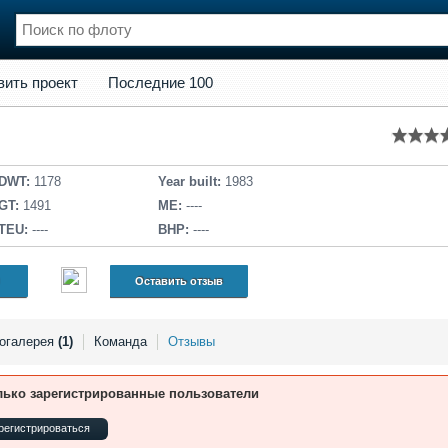
кт
Последние 100
вить проект
Последние 100
нции
Флот
и и семинары
Галерея флота
и
Форум
Отзывы
DWT:
1178
Year built:
1983
Все службы
GT:
1491
ME:
----
TEU:
----
BHP:
----
Оставить отзыв
огалерея
(1)
Команда
Отзывы
лько зарегистрированные пользователи
регистрироваться