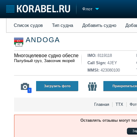
Флот
Список судов
Тип судна
Добавить судно
Добавить прое
Список судов
Тип судна
Добавить судно
Доба
Судостроение
Торговая площадка
Конфере
ANDOGA
Пульс
Доска объявлений
Выставк
AZ
Новости
Продажа флота
Личност
Компании
Многоцелевое судно обеспечения
Оборудование
Словарь
IMO:
8119118
Палубный груз
,
Завозчик якорей
Репутация
Изделия
Call Sign:
4JEY
Работа
Материалы
MMSI:
423080100
Крюинг
Услуги
Журнал
Загрузить фото
Прикрепиться
1
Реклама
Главная
ТТХ
Фот
Оставлять отзывы могут то
За