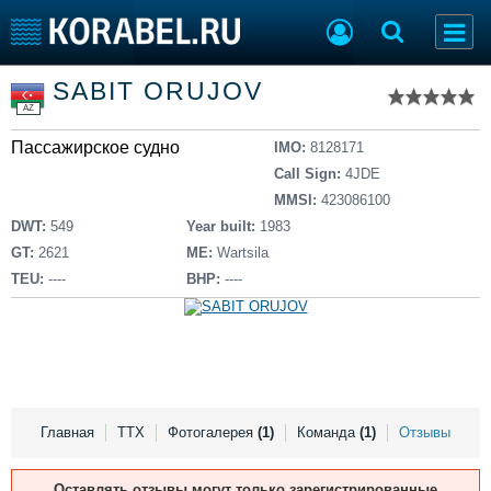
Список судов
SABIT ORUJOV
Тип судна
Добавить судно
AZ
Добавить проект
Пассажирское судно
Последние 100
IMO:
8128171
Call Sign:
4JDE
Судостроение
Торговая площадка
MMSI:
423086100
Пульс
Доска объявлений
DWT:
549
Year built:
1983
Новости
Продажа флота
GT:
2621
ME:
Wartsila
Компании
Оборудование
TEU:
----
BHP:
----
Репутация
Изделия
Работа
Материалы
Крюинг
Услуги
Журнал
Реклама
Главная
ТТХ
Фотогалерея
(1)
Команда
(1)
Отзывы
Конференции
Флот
Оставлять отзывы могут только зарегистрированные