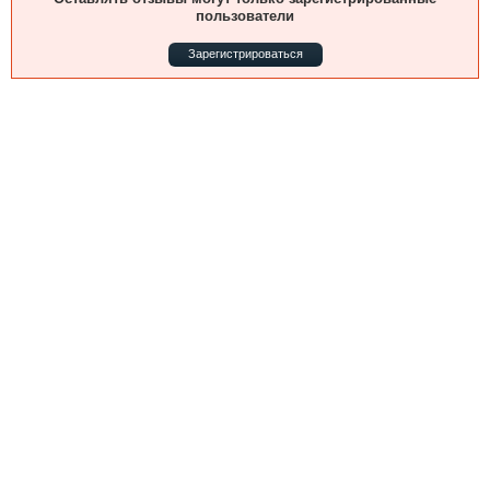
Выставки и семинары
Галерея флота
пользователи
Личности
Форум
Зарегистрироваться
Словарь
Отзывы
Все службы