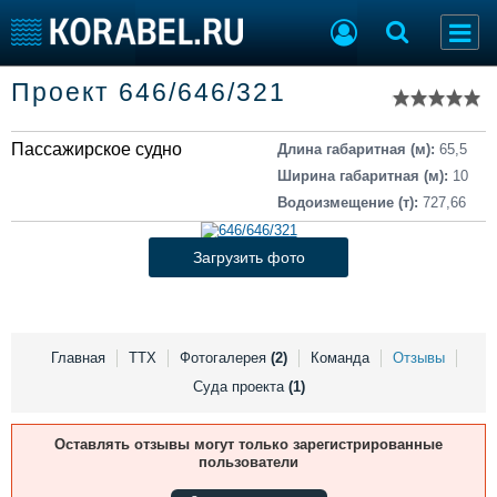
Список судов
Проект 646/646/321
Тип судна
Добавить судно
Добавить проект
Пассажирское судно
Последние 100
Длина габаритная (м):
65,5
Ширина габаритная (м):
10
Судостроение
Торговая площадка
Водоизмещение (т):
727,66
Пульс
Доска объявлений
Новости
Продажа флота
Загрузить фото
Компании
Оборудование
Репутация
Изделия
Работа
Материалы
Крюинг
Услуги
Главная
ТТХ
Фотогалерея
(2)
Команда
Отзывы
Журнал
Суда проекта
(1)
Реклама
Оставлять отзывы могут только зарегистрированные
пользователи
Конференции
Флот