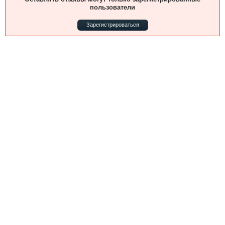
Выставки и семинары
Галерея флота
пользователи
Личности
Форум
Зарегистрироваться
Словарь
Отзывы
Все службы