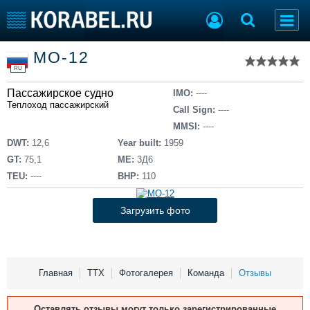
Список судов
МО-12
Тип судна
Добавить судно
RU
Добавить проект
Пассажирское судно
Последние 100
IMO:
----
Теплоход пассажирский
Call Sign:
----
Судостроение
Торговая площадка
MMSI:
----
Пульс
Доска объявлений
DWT:
12,6
Year built:
1959
Новости
Продажа флота
GT:
75,1
ME:
3Д6
Компании
Оборудование
TEU:
----
BHP:
110
Репутация
Изделия
Работа
Материалы
Загрузить фото
Крюинг
Услуги
Журнал
Реклама
Главная
ТТХ
Фотогалерея
Команда
Отзывы
Конференции
Флот
Оставлять отзывы могут только зарегистрированные