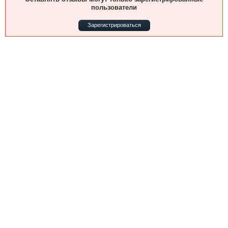
Выставки и семинары
Галерея флота
пользователи
Личности
Форум
Зарегистрироваться
Словарь
Отзывы
Все службы