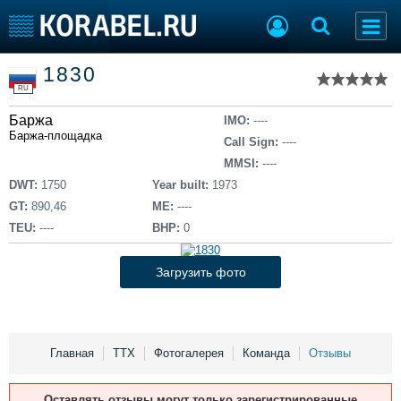
Список судов
1830
Тип судна
Добавить судно
RU
Добавить проект
Баржа
Последние 100
IMO:
----
Баржа-площадка
Call Sign:
----
Судостроение
Торговая площадка
MMSI:
----
Пульс
Доска объявлений
DWT:
1750
Year built:
1973
Новости
Продажа флота
GT:
890,46
ME:
----
Компании
Оборудование
TEU:
----
BHP:
0
Репутация
Изделия
Работа
Материалы
Загрузить фото
Крюинг
Услуги
Журнал
Реклама
Главная
ТТХ
Фотогалерея
Команда
Отзывы
Конференции
Флот
Оставлять отзывы могут только зарегистрированные