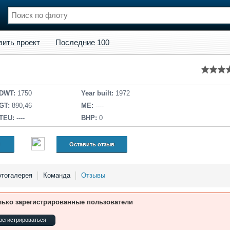
кт
Последние 100
вить проект
Последние 100
нции
Флот
и и семинары
Галерея флота
и
Форум
Отзывы
DWT:
1750
Year built:
1972
Все службы
GT:
890,46
ME:
----
TEU:
----
BHP:
0
Оставить отзыв
тогалерея
Команда
Отзывы
лько зарегистрированные пользователи
регистрироваться