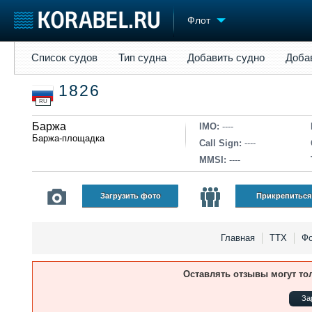
Флот
Список судов
Тип судна
Добавить судно
Добавить прое
Список судов
Тип судна
Добавить судно
Доба
Судостроение
Торговая площадка
Конфере
1826
Пульс
Доска объявлений
Выставк
RU
Новости
Продажа флота
Личност
Компании
Баржа
Оборудование
Словарь
IMO:
----
Баржа-площадка
Репутация
Изделия
Call Sign:
----
Работа
Материалы
MMSI:
----
Крюинг
Услуги
Журнал
Загрузить фото
Прикрепиться
Реклама
Главная
ТТХ
Фо
Оставлять отзывы могут то
За