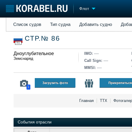
Флот
Список судов
Тип судна
Добавить судно
Добавить прое
Список судов
Тип судна
Добавить судно
Доба
Судостроение
Торговая площадка
Конфере
СТР.№ 86
Пульс
Доска объявлений
Выставк
RU
Новости
Продажа флота
Личност
Компании
Дноуглубительное
Оборудование
Словарь
IMO:
----
Земснаряд
Репутация
Изделия
Call Sign:
----
Работа
Материалы
MMSI:
----
Крюинг
Услуги
Журнал
Загрузить фото
Прикрепиться
1
Реклама
Главная
ТТХ
Фотогале
События отрасли