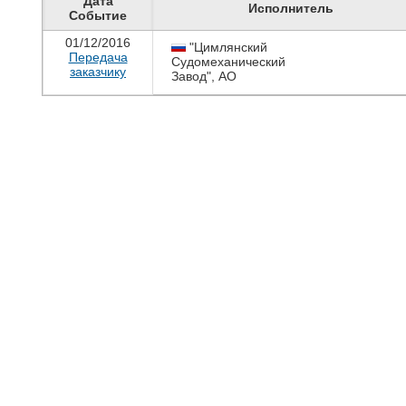
Дата
Исполнитель
Событие
01/12/2016
"Цимлянский
Передача
Судомеханический
заказчику
Завод", АО
Цимлянск
,
+7(86391)500-41