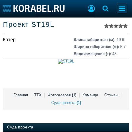
Список судов
Проект ST19L
Тип судна
Добавить судно
Добавить проект
Катер
Последние 100
Длина габаритная (м):
19.6
Ширина габаритная (м):
5.7
Судостроение
Торговая площадка
Водоизмещение (т):
48
Пульс
Доска объявлений
Новости
Продажа флота
Компании
Оборудование
Репутация
Изделия
Работа
Материалы
Крюинг
Услуги
Главная
ТТХ
Фотогалерея
(1)
Команда
Отзывы
Журнал
Суда проекта
(1)
Реклама
Суда проекта
Конференции
Флот