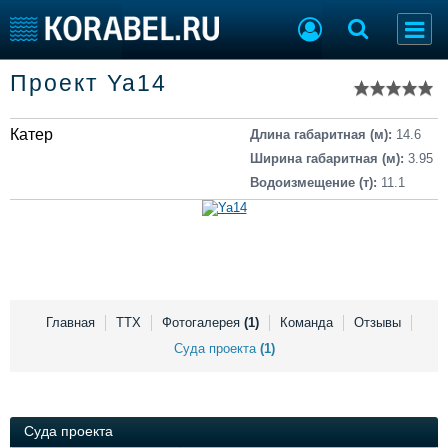
Список судов
Проект Ya14
Тип судна
Добавить судно
Добавить проект
Катер
Последние 100
Длина габаритная (м):
14.6
Ширина габаритная (м):
3.95
Судостроение
Торговая площадка
Водоизмещение (т):
11.1
Пульс
Доска объявлений
Новости
Продажа флота
Компании
Оборудование
Репутация
Изделия
Работа
Материалы
Крюинг
Услуги
Главная
ТТХ
Фотогалерея
(1)
Команда
Отзывы
Журнал
Суда проекта
(1)
Реклама
Суда проекта
Конференции
Флот