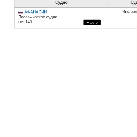
Судно
Су
Информ
АФАНАСИЙ
Пассажирское судно
: 140
HP
+ фото