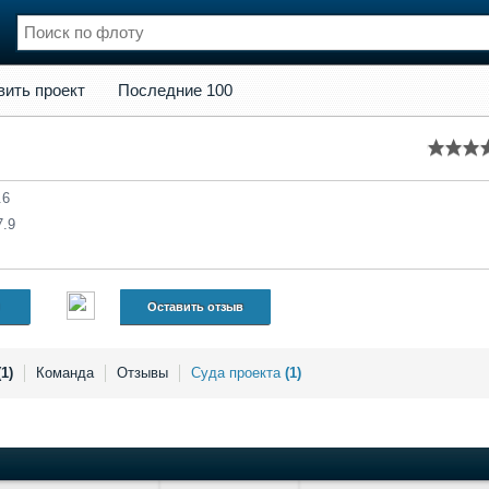
кт
Последние 100
вить проект
Последние 100
нции
Флот
и и семинары
Галерея флота
и
Форум
Отзывы
.6
Все службы
7.9
Оставить отзыв
(1)
Команда
Отзывы
Суда проекта
(1)