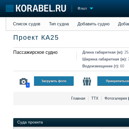
Флот
Список судов
Тип судна
Добавить судно
Добавить прое
Список судов
Тип судна
Добавить судно
Доба
Судостроение
Торговая площадка
Конфере
Проект КА25
Пульс
Доска объявлений
Выставк
Новости
Продажа флота
Личност
Компании
Пассажирское судно
Оборудование
Словарь
Длина габаритная (м):
25
Репутация
Изделия
Ширина габаритная (м):
Работа
Материалы
Водоизмещение (т):
60
Крюинг
Услуги
Журнал
Загрузить фото
Прикрепиться
1
Реклама
Главная
ТТХ
Фотогалерея
Суда проекта