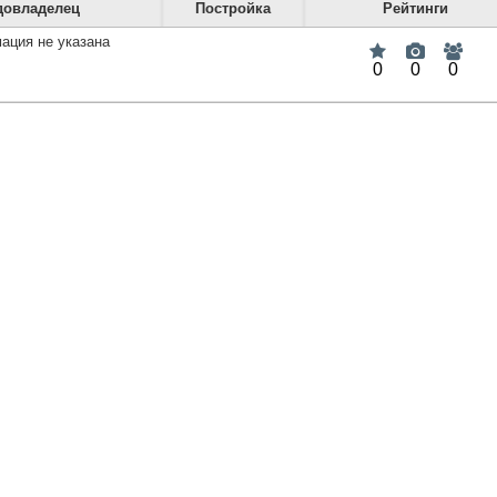
довладелец
Постройка
Рейтинги
ация не указана
0
0
0