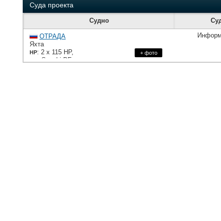
Суда проекта
Судно
Су
Информ
ОТРАДА
Яхта
: 2 х 115 HP,
HP
+ фото
: Suzuki DF
ME