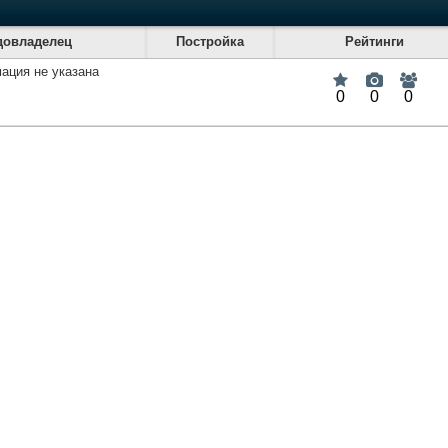
довладелец
Постройка
Рейтинги
ация не указана
0
0
0