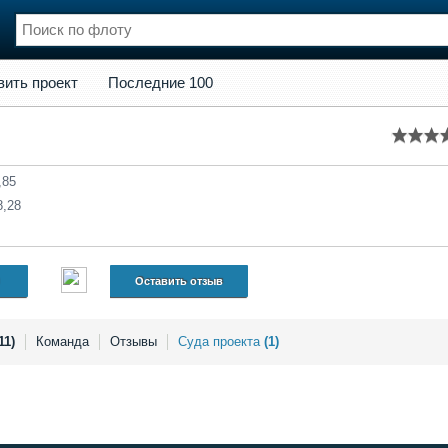
кт
Последние 100
вить проект
Последние 100
нции
Флот
и и семинары
Галерея флота
и
Форум
Отзывы
,85
Все службы
8,28
Оставить отзыв
11)
Команда
Отзывы
Суда проекта
(1)