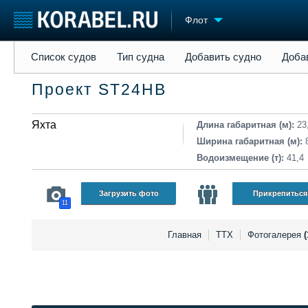
Флот
Список судов
Тип судна
Добавить судно
Добавить прое
Список судов
Тип судна
Добавить судно
Доба
Судостроение
Торговая площадка
Конфере
Проект ST24HB
Пульс
Доска объявлений
Выставк
Новости
Продажа флота
Личност
Компании
Яхта
Оборудование
Словарь
Длина габаритная (м):
23
Репутация
Изделия
Ширина габаритная (м):
Работа
Материалы
Водоизмещение (т):
41,4
Крюинг
Услуги
Журнал
Загрузить фото
Прикрепиться
11
Реклама
Главная
ТТХ
Фотогалерея
(