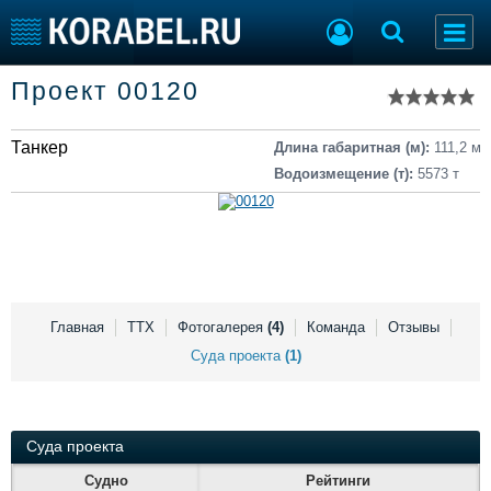
Список судов
Проект 00120
Тип судна
Добавить судно
Добавить проект
Танкер
Последние 100
Длина габаритная (м):
111,2 м
Водоизмещение (т):
5573 т
Судостроение
Торговая площадка
Пульс
Доска объявлений
Новости
Продажа флота
Компании
Оборудование
Репутация
Изделия
Работа
Материалы
Главная
ТТХ
Фотогалерея
(4)
Команда
Отзывы
Крюинг
Услуги
Суда проекта
(1)
Журнал
Реклама
Суда проекта
Конференции
Флот
Судно
Рейтинги