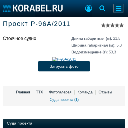
Список судов
Проект Р-96А/2011
Тип судна
Добавить судно
Добавить проект
Стоечное судно
Последние 100
Длина габаритная (м):
21,5
Ширина габаритная (м):
5,3
Судостроение
Торговая площадка
Водоизмещение (т):
53,3
Пульс
Доска объявлений
Новости
Продажа флота
Загрузить фото
Компании
Оборудование
Репутация
Изделия
Работа
Материалы
Крюинг
Услуги
Главная
ТТХ
Фотогалерея
Команда
Отзывы
Журнал
Суда проекта
(1)
Реклама
Суда проекта
Конференции
Флот