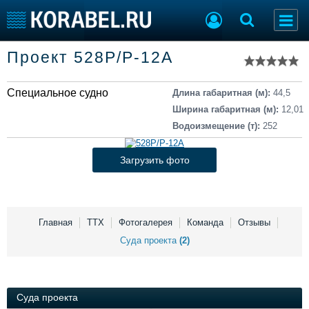
Список судов
Проект 528Р/Р-12А
Тип судна
Добавить судно
Добавить проект
Специальное судно
Последние 100
Длина габаритная (м):
44,5
Ширина габаритная (м):
12,01
Судостроение
Торговая площадка
Водоизмещение (т):
252
Пульс
Доска объявлений
Новости
Продажа флота
Загрузить фото
Компании
Оборудование
Репутация
Изделия
Работа
Материалы
Крюинг
Услуги
Главная
ТТХ
Фотогалерея
Команда
Отзывы
Журнал
Суда проекта
(2)
Реклама
Суда проекта
Конференции
Флот