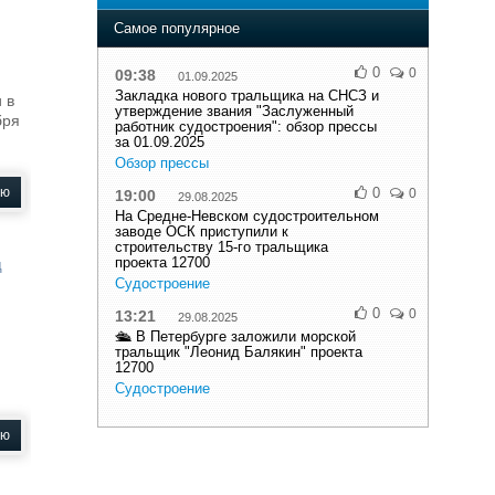
Самое популярное
0
0
09:38
01.09.2025
Закладка нового тральщика на СНСЗ и
 в
утверждение звания "Заслуженный
бря
работник судостроения": обзор прессы
за 01.09.2025
Обзор прессы
ью
0
0
19:00
29.08.2025
На Средне-Невском судостроительном
заводе ОСК приступили к
строительству 15-го тральщика
проекта 12700
д
Судостроение
0
0
13:21
29.08.2025
🛳 В Петербурге заложили морской
тральщик "Леонид Балякин" проекта
12700
Судостроение
ью