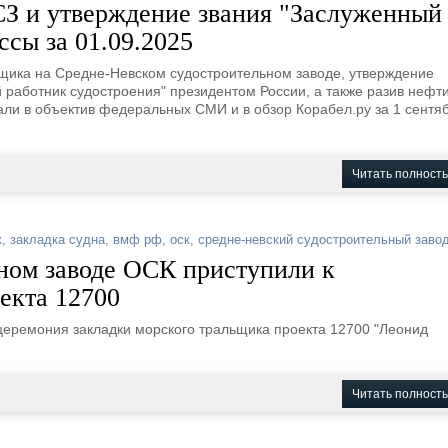
СЗ и утверждение звания "Заслуженный
ссы за 01.09.2025
ьщика на Средне-Невском судостроительном заводе, утверждение
 работник судостроения" президентом России, а также разив нефти
али в объектив федеральных СМИ и в обзор Корабел.ру за 1 сентя
Читать полност
к
,
закладка судна
,
вмф рф
,
оск
,
средне-невский судостроительный заво
ном заводе ОСК приступили к
екта 12700
церемония закладки морского тральщика проекта 12700 "Леонид
Читать полност