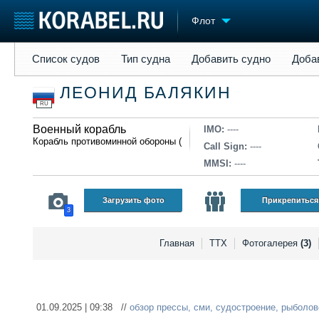
Флот
Список судов
Тип судна
Добавить судно
Добавить прое
Список судов
Тип судна
Добавить судно
Доба
Судостроение
Торговая площадка
Конфере
ЛЕОНИД БАЛЯКИН
Пульс
Доска объявлений
Выставк
RU
Новости
Продажа флота
Личност
Компании
Военный корабль
Оборудование
Словарь
IMO:
----
Корабль противоминной обороны (ПМО)
Репутация
Изделия
Call Sign:
----
Работа
Материалы
MMSI:
----
Крюинг
Услуги
Журнал
Загрузить фото
Прикрепиться
3
Реклама
Главная
ТТХ
Фотогалерея
(3)
01.09.2025 | 09:38 //
обзор прессы
,
сми
,
судостроение
,
рыболов