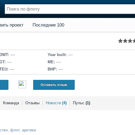
кт
Последние 100
вить проект
Последние 100
нции
Флот
и и семинары
Галерея флота
и
Форум
Отзывы
DWT:
----
Year built:
----
Все службы
GT:
----
ME:
----
TEU:
----
BHP:
----
Оставить отзыв
Команда
Отзывы
Новости
(4)
Пульс
(1)
ство
,
флот
,
арктика