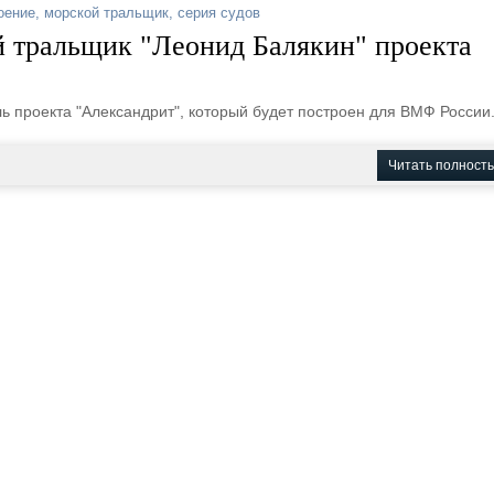
оение
,
морской тральщик
,
серия судов
й тральщик "Леонид Балякин" проекта
ь проекта "Александрит", который будет построен для ВМФ России
Читать полност