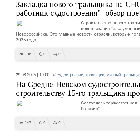
Закладка нового тральщика на СН
работник судостроения": обзор пре
Строительство нового трал
нового звания "Заслуженный
Новороссийске. Это главные новости отрасли, которые поп
2025 года.
106
0
0
29.08.2025 | 19:00 //
судостроение
,
тральщик
,
минный тральщи
На Средне-Невском судостроитель
строительству 15-го тральщика про
Состоялась торжественная 
Балякин".
147
0
0