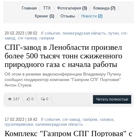
Выставки и семинары
Галерея флота
Главная
ТТХ
Фотогалерея
(3)
Команда
(7)
Личности
Форум
Крюинг
(1)
Отзывы
Новости
(2)
Словарь
Отзывы
Все службы
20.02.2023 | 08:02 //
события
,
ленинградская область
,
путин
,
спг-
завод
,
спг-танкер
,
газпром
СПГ-завод в Ленобласти произвел
более 500 тысяч тонн сжиженного
природного газа с начала работы
Об этом в режиме видеоконференции Владимиру Путину
сообщил гендиректор компании "Газпром СПГ Портовая"
Антон Стуков.
147
0
0
Читать полностью
17.02.2023 | 19:42 //
события
,
спг-завод
,
газпром
,
газовоз
,
грузоперевозки
,
калининградская область
Комплекс "Газпром СПГ Портовая" с