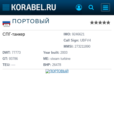
Список судов
ПОРТОВЫЙ
Тип судна
Добавить судно
RU
Добавить проект
СПГ-танкер
Последние 100
IMO:
9246621
Call Sign:
UBFV4
Судостроение
Торговая площадка
MMSI:
273211890
Пульс
Доска объявлений
DWT:
77773
Year built:
2003
Новости
Продажа флота
GT:
93786
ME:
steam turbine
Компании
Оборудование
TEU:
----
BHP:
26478
Репутация
Изделия
Работа
Материалы
Крюинг
Услуги
Журнал
Реклама
Конференции
Флот