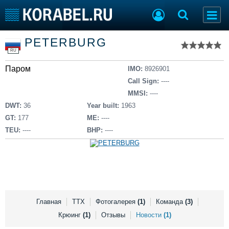
Список судов
PETERBURG
Тип судна
Добавить судно
RU
Добавить проект
Паром
Последние 100
IMO:
8926901
Call Sign:
----
Судостроение
Торговая площадка
MMSI:
----
Пульс
Доска объявлений
DWT:
36
Year built:
1963
Новости
Продажа флота
GT:
177
ME:
----
Компании
Оборудование
TEU:
----
BHP:
----
Репутация
Изделия
Работа
Материалы
Крюинг
Услуги
Журнал
Реклама
Главная
ТТХ
Фотогалерея
(1)
Команда
(3)
Крюинг
(1)
Отзывы
Новости
(1)
Конференции
Флот