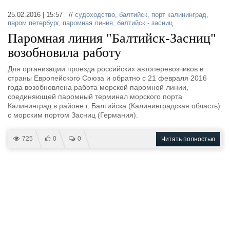
Выставки и семинары
Галерея флота
25.02.2016 | 15:57 //
судоходство
,
балтийск
,
порт калининград
,
Личности
Форум
паром петербург
,
паромная линия
,
балтийск - засниц
Словарь
Отзывы
Паромная линия "Балтийск-Засниц"
Все службы
возобновила работу
Для организации проезда российских автоперевозчиков в
страны Европейского Союза и обратно с 21 февраля 2016
года возобновлена работа морской паромной линии,
соединяющей паромный терминал морского порта
Калининград в районе г. Балтийска (Калининградская область)
с морским портом Засниц (Германия).
725
0
0
Читать полностью