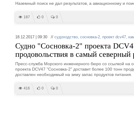
Наземный поиск не дал результатов, а авиационному и поис
187
0
0
18.12.2017 | 09:30 //
судоходство
,
сосновка-2
,
проект dcv47
,
ка
Судно "Сосновка-2" проекта DCV47
продовольствия в самый северный
Пресс-служба Морского инженерного бюро со ссылкой на о
проекта DCV47 "Сосновка-2" доставит более 100 тонн прод
доставлен необходимый на зиму запас продуктов питания.
416
0
0