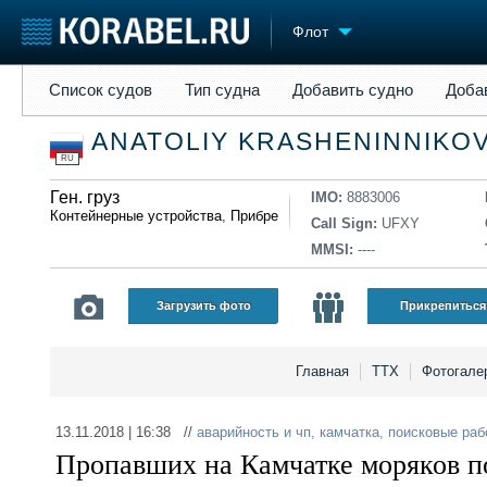
Флот
Список судов
Тип судна
Добавить судно
Добавить прое
Список судов
Тип судна
Добавить судно
Доба
Судостроение
Торговая площадка
Конфере
ANATOLIY KRASHENINNIKO
Пульс
Доска объявлений
Выставк
RU
Новости
Продажа флота
Личност
Компании
Ген. груз
Оборудование
Словарь
IMO:
8883006
Контейнерные устройства
,
Прибрежное
,
Автотранспортные средст
Репутация
Изделия
Call Sign:
UFXY
Работа
Материалы
MMSI:
----
Крюинг
Услуги
Журнал
Загрузить фото
Прикрепиться
Реклама
Главная
ТТХ
Фотогале
13.11.2018 | 16:38 //
аварийность и чп
,
камчатка
,
поисковые раб
Пропавших на Камчатке моряков п