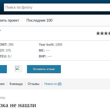
кт
Последние 100
вить проект
Последние 100
нции
Флот
V
и и семинары
Галерея флота
и
Форум
Отзывы
DWT:
395
Year built:
1989
ва (с грузом)
Все службы
GT:
375
ME:
----
TEU:
8 /
BHP:
----
Оставить отзыв
рея
Команда
Отзывы
Новости
(2)
оты
ока не нашли