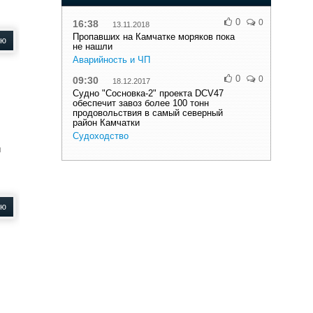
0
0
16:38
13.11.2018
Пропавших на Камчатке моряков пока
ью
не нашли
Аварийность и ЧП
0
0
09:30
18.12.2017
Судно "Сосновка-2" проекта DCV47
обеспечит завоз более 100 тонн
продовольствия в самый северный
район Камчатки
Судоходство
я
ью