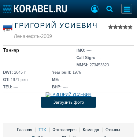
Список судов
ГРИГОРИЙ УСИЕВИЧ
Тип судна
Добавить судно
RU
Добавить проект
Ленанефть-2009
Последние 100
Танкер
IMO:
----
Судостроение
Торговая площадка
Call Sign:
----
Пульс
Доска объявлений
MMSI:
273453320
Новости
Продажа флота
DWT:
2645 т
Year built:
1976
Компании
Оборудование
GT:
1971 рег.т
ME:
----
Репутация
Изделия
TEU:
----
BHP:
----
Работа
Материалы
Крюинг
Услуги
Загрузить фото
Журнал
Реклама
Главная
ТТХ
Фотогалерея
Команда
Отзывы
Конференции
Флот