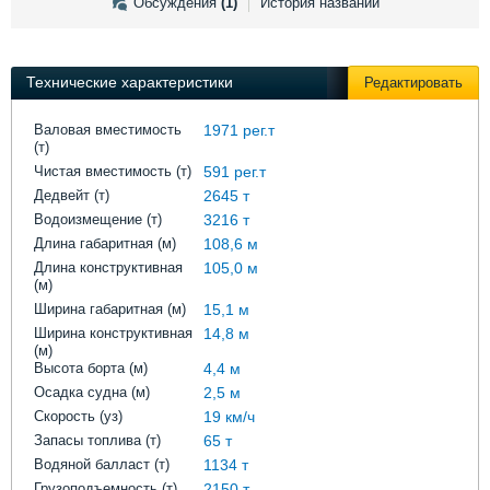
Обсуждения
(1)
История названий
Выставки и семинары
Галерея флота
Личности
Форум
Словарь
Отзывы
Технические характеристики
Редактировать
Все службы
Валовая вместимость
1971 рег.т
(т)
Чистая вместимость (т)
591 рег.т
Дедвейт (т)
2645 т
Водоизмещение (т)
3216 т
Длина габаритная (м)
108,6 м
Длина конструктивная
105,0 м
(м)
Ширина габаритная (м)
15,1 м
Ширина конструктивная
14,8 м
(м)
Высота борта (м)
4,4 м
Осадка судна (м)
2,5 м
Скорость (уз)
19 км/ч
Запасы топлива (т)
65 т
Водяной балласт (т)
1134 т
Грузоподъемность (т)
2150 т