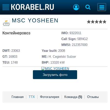
Список судов
MSC YOSHEEN
Тип судна
Добавить судно
CY
Добавить проект
Контейнеровоз
Последние 100
IMO:
9322011
Call Sign:
5BNG2
Судостроение
Торговая площадка
MMSI:
212357000
Пульс
Доска объявлений
DWT:
23063
Year built:
2008
Новости
Продажа флота
GT:
16803
ME:
H. Cegielski Sulzer
Компании
Оборудование
TEU:
1748
BHP:
13320 kW
Репутация
Изделия
Работа
Материалы
Загрузить фото
Крюинг
Услуги
Журнал
Реклама
Главная
ТТХ
Фотогалерея
Команда
(5)
Отзывы
Конференции
Флот