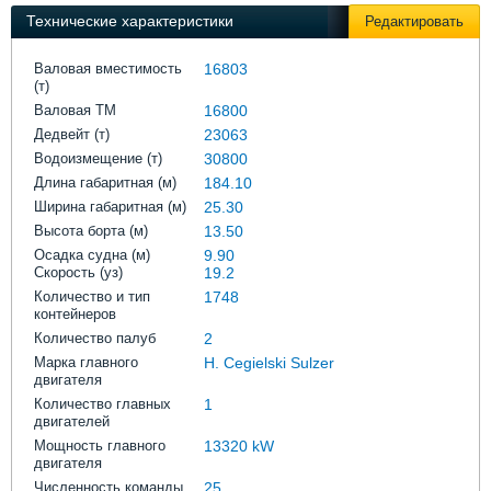
Выставки и семинары
Галерея флота
Технические характеристики
Редактировать
Личности
Форум
Словарь
Отзывы
Валовая вместимость
16803
(т)
Все службы
Валовая ТМ
16800
Дедвейт (т)
23063
Водоизмещение (т)
30800
Длина габаритная (м)
184.10
Ширина габаритная (м)
25.30
Высота борта (м)
13.50
Осадка судна (м)
9.90
Скорость (уз)
19.2
Количество и тип
1748
контейнеров
Количество палуб
2
Марка главного
H. Cegielski Sulzer
двигателя
Количество главных
1
двигателей
Мощность главного
13320 kW
двигателя
Численность команды
25