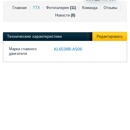
Выставки и семинары
Галерея флота
Главная
ТТХ
Фотогалерея
(11)
Команда
Отзывы
Личности
Форум
Новости
(8)
Словарь
Отзывы
Все службы
Технические характеристики
Редактировать
Марка главного
KL6538В-AS06
двигателя