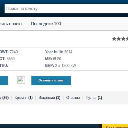
кт
Последние 100
вить проект
Последние 100
нции
Флот
и и семинары
Галерея флота
и
Форум
Отзывы
DWT:
7240
Year built:
2014
Все службы
GT:
5680
ME:
6L20
TEU:
----
BHP:
2 х 1200 kW
Оставить отзыв
а
(26)
Крюинг
(1)
Вакансии
(1)
Отзывы
Пульс
(1)