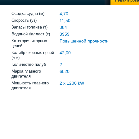
Редактирова
Осадка судна (м)
4,70
Скорость (уз)
11,50
Запасы топлива (т)
384
Водяной балласт (т)
3959
Категория якорных
Повышенной прочности
цепей
Калибр якорных цепей
42,00
(мм)
Количество палуб
2
Марка главного
6L20
двигателя
Мощность главного
2 х 1200 kW
двигателя