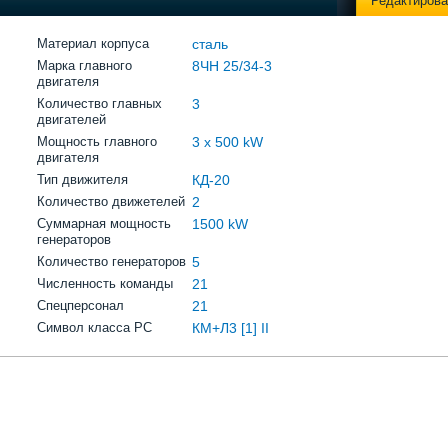
Редактирова
Материал корпуса
сталь
Марка главного
8ЧН 25/34-3
двигателя
Количество главных
3
двигателей
Мощность главного
3 x 500 kW
двигателя
Тип движителя
КД-20
Количество движетелей
2
Суммарная мощность
1500 kW
генераторов
Количество генераторов
5
Численность команды
21
Спецперсонал
21
Символ класса РС
КМ+Л3 [1] II