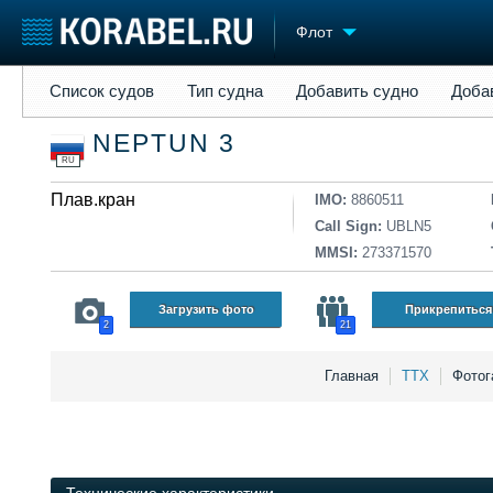
Флот
Список судов
Тип судна
Добавить судно
Добавить прое
Список судов
Тип судна
Добавить судно
Доба
Судостроение
Торговая площадка
Конфере
NEPTUN 3
Пульс
Доска объявлений
Выставк
RU
Новости
Продажа флота
Личност
Компании
Плав.кран
Оборудование
Словарь
IMO:
8860511
Репутация
Изделия
Call Sign:
UBLN5
Работа
Материалы
MMSI:
273371570
Крюинг
Услуги
Журнал
Загрузить фото
Прикрепиться
2
21
Реклама
Главная
ТТХ
Фотог