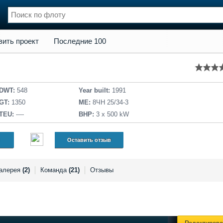
кт
Последние 100
вить проект
Последние 100
нции
Флот
и и семинары
Галерея флота
и
Форум
Отзывы
DWT:
548
Year built:
1991
Все службы
GT:
1350
ME:
8ЧН 25/34-3
TEU:
----
BHP:
3 x 500 kW
Оставить отзыв
алерея
(2)
Команда
(21)
Отзывы