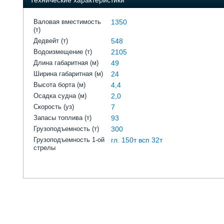
Технические характеристики
Валовая вместимость
1350
(т)
Дедвейт (т)
548
Водоизмещение (т)
2105
Длина габаритная (м)
49
Ширина габаритная (м)
24
Высота борта (м)
4,4
Осадка судна (м)
2,0
Скорость (уз)
7
Запасы топлива (т)
93
Грузоподъемность (т)
300
Грузоподъемность 1-ой
гл. 150т всп 32т
стрелы