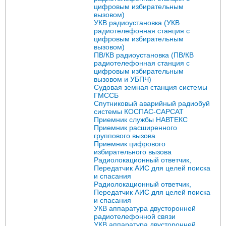
цифровым избирательным
вызовом)
УКВ радиоустановка (УКВ
радиотелефонная станция с
цифровым избирательным
вызовом)
ПВ/КВ радиоустановка (ПВ/КВ
радиотелефонная станция с
цифровым избирательным
вызовом и УБПЧ)
Судовая земная станция системы
ГМССБ
Спутниковый аварийный радиобуй
системы КОСПАС-САРСАТ
Приемник службы НАВТЕКС
Приемник расширенного
группового вызова
Приемник цифрового
избирательного вызова
Радиолокационный ответчик,
Передатчик АИС для целей поиска
и спасания
Радиолокационный ответчик,
Передатчик АИС для целей поиска
и спасания
УКВ аппаратура двусторонней
радиотелефонной связи
УКВ аппаратура двусторонней