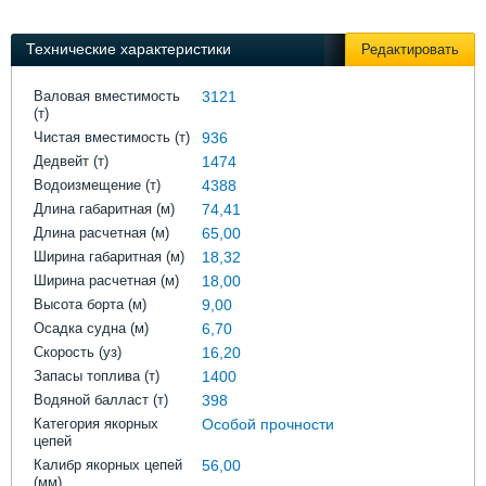
Выставки и семинары
Галерея флота
Личности
Форум
Технические характеристики
Редактировать
Словарь
Отзывы
Все службы
Валовая вместимость
3121
(т)
Чистая вместимость (т)
936
Дедвейт (т)
1474
Водоизмещение (т)
4388
Длина габаритная (м)
74,41
Длина расчетная (м)
65,00
Ширина габаритная (м)
18,32
Ширина расчетная (м)
18,00
Высота борта (м)
9,00
Осадка судна (м)
6,70
Скорость (уз)
16,20
Запасы топлива (т)
1400
Водяной балласт (т)
398
Категория якорных
Особой прочности
цепей
Калибр якорных цепей
56,00
(мм)