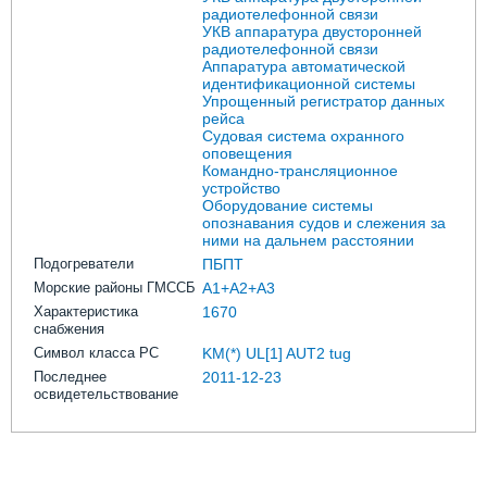
радиотелефонной связи
УКВ аппаратура двусторонней
радиотелефонной связи
Аппаратура автоматической
идентификационной системы
Упрощенный регистратор данных
рейса
Судовая система охранного
оповещения
Командно-трансляционное
устройство
Оборудование системы
опознавания судов и слежения за
ними на дальнем расстоянии
Подогреватели
ПБПТ
Морские районы ГМССБ
A1+A2+A3
Характеристика
1670
снабжения
Символ класса РС
KM(*) UL[1] AUT2 tug
Последнее
2011-12-23
освидетельствование