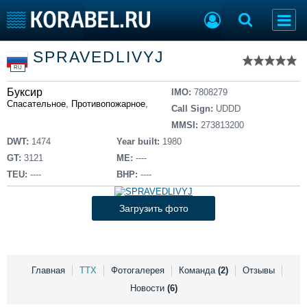
Список судов
SPRAVEDLIVYJ
Тип судна
Добавить судно
RU
Добавить проект
Буксир
Последние 100
IMO:
7808279
Спасательное
,
Противопожарное
,
Водолазное
Call Sign:
UDDD
Судостроение
Торговая площадка
MMSI:
273813200
Пульс
Доска объявлений
DWT:
1474
Year built:
1980
Новости
Продажа флота
GT:
3121
ME:
----
Компании
Оборудование
TEU:
----
BHP:
----
Репутация
Изделия
Работа
Материалы
Загрузить фото
Крюинг
Услуги
Журнал
Реклама
Главная
ТТХ
Фотогалерея
Команда
(2)
Отзывы
Новости
(6)
Конференции
Флот