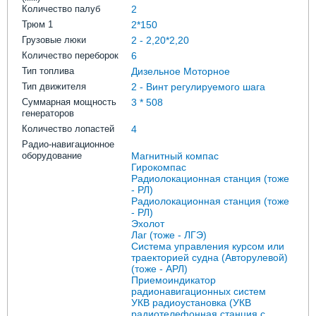
Количество палуб
2
Трюм 1
2*150
Грузовые люки
2 - 2,20*2,20
Количество переборок
6
Тип топлива
Дизельное Моторное
Тип движителя
2 - Винт регулируемого шага
Суммарная мощность
3 * 508
генераторов
Количество лопастей
4
Радио-навигационное
оборудование
Магнитный компас
Гирокомпас
Радиолокационная станция (тоже
- РЛ)
Радиолокационная станция (тоже
- РЛ)
Эхолот
Лаг (тоже - ЛГЭ)
Система управления курсом или
траекторией судна (Авторулевой)
(тоже - АРЛ)
Приемоиндикатор
радионавигационных систем
УКВ радиоустановка (УКВ
радиотелефонная станция с