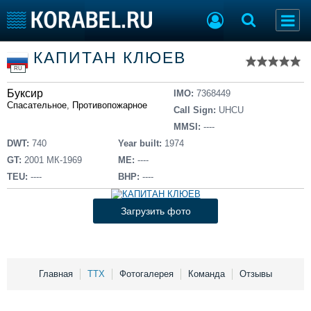
Список судов
КАПИТАН КЛЮЕВ
Тип судна
Добавить судно
RU
Добавить проект
Буксир
Последние 100
IMO:
7368449
Спасательное
,
Противопожарное
Call Sign:
UHCU
Судостроение
Торговая площадка
MMSI:
----
Пульс
Доска объявлений
DWT:
740
Year built:
1974
Новости
Продажа флота
GT:
2001 МК-1969
ME:
----
Компании
Оборудование
TEU:
----
BHP:
----
Репутация
Изделия
Работа
Материалы
Загрузить фото
Крюинг
Услуги
Журнал
Реклама
Главная
ТТХ
Фотогалерея
Команда
Отзывы
Конференции
Флот