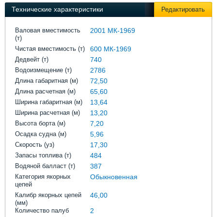
Выставки и семинары
Галерея флота
Технические характеристики
Редактировать
Личности
Форум
Словарь
Отзывы
Валовая вместимость
2001 МК-1969
(т)
Все службы
Чистая вместимость (т)
600 МК-1969
Дедвейт (т)
740
Водоизмещение (т)
2786
Длина габаритная (м)
72,50
Длина расчетная (м)
65,60
Ширина габаритная (м)
13,64
Ширина расчетная (м)
13,20
Высота борта (м)
7,20
Осадка судна (м)
5,96
Скорость (уз)
17,30
Запасы топлива (т)
484
Водяной балласт (т)
387
Категория якорных
Обыкновенная
цепей
Калибр якорных цепей
46,00
(мм)
Количество палуб
2