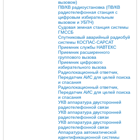
вызовом)
ПВ/КВ радиоустановка (ПВ/КВ
радиотелефонная станция с
цифровым избирательным
вызовом и УБПЧ)
Судовая земная станция системы
ГМССБ
Спутниковый аварийный радиобуй
системы КОСПАС-САРСАТ
Приемник службы НАВТЕКС
Приемник расширенного
группового вызова
Приемник цифрового
избирательного вызова
Радиолокационный ответчик,
Передатчик АИС для целей поиска
и спасания
Радиолокационный ответчик,
Передатчик АИС для целей поиска
и спасания
УКВ аппаратура двусторонней
радиотелефонной связи
УКВ аппаратура двусторонней
радиотелефонной связи
УКВ аппаратура двусторонней
радиотелефонной связи
Аппаратура автоматической
идентификационной системы