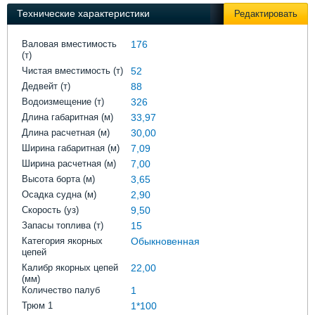
Выставки и семинары
Галерея флота
Технические характеристики
Редактировать
Личности
Форум
Словарь
Отзывы
Валовая вместимость
176
(т)
Все службы
Чистая вместимость (т)
52
Дедвейт (т)
88
Водоизмещение (т)
326
Длина габаритная (м)
33,97
Длина расчетная (м)
30,00
Ширина габаритная (м)
7,09
Ширина расчетная (м)
7,00
Высота борта (м)
3,65
Осадка судна (м)
2,90
Скорость (уз)
9,50
Запасы топлива (т)
15
Категория якорных
Обыкновенная
цепей
Калибр якорных цепей
22,00
(мм)
Количество палуб
1
Трюм 1
1*100