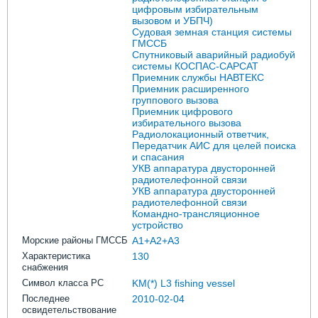
цифровым избирательным
вызовом и УБПЧ)
Судовая земная станция системы
ГМССБ
Спутниковый аварийный радиобуй
системы КОСПАС-САРСАТ
Приемник службы НАВТЕКС
Приемник расширенного
группового вызова
Приемник цифрового
избирательного вызова
Радиолокационный ответчик,
Передатчик АИС для целей поиска
и спасания
УКВ аппаратура двусторонней
радиотелефонной связи
УКВ аппаратура двусторонней
радиотелефонной связи
Командно-трансляционное
устройство
Морские районы ГМССБ
A1+A2+A3
Характеристика
130
снабжения
Символ класса РС
KM(*) L3 fishing vessel
Последнее
2010-02-04
освидетельствование