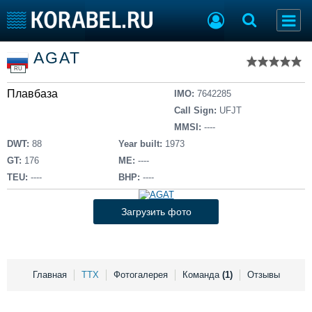
Список судов
AGAT
Тип судна
Добавить судно
RU
Добавить проект
Плавбаза
Последние 100
IMO:
7642285
Call Sign:
UFJT
Судостроение
Торговая площадка
MMSI:
----
Пульс
Доска объявлений
DWT:
88
Year built:
1973
Новости
Продажа флота
GT:
176
ME:
----
Компании
Оборудование
TEU:
----
BHP:
----
Репутация
Изделия
Работа
Материалы
Загрузить фото
Крюинг
Услуги
Журнал
Реклама
Главная
ТТХ
Фотогалерея
Команда
(1)
Отзывы
Конференции
Флот