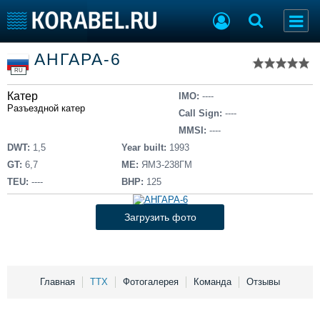
Список судов
АНГАРА-6
Тип судна
Добавить судно
RU
Добавить проект
Катер
Последние 100
IMO:
----
Разъездной катер
Call Sign:
----
Судостроение
Торговая площадка
MMSI:
----
Пульс
Доска объявлений
DWT:
1,5
Year built:
1993
Новости
Продажа флота
GT:
6,7
ME:
ЯМЗ-238ГМ
Компании
Оборудование
TEU:
----
BHP:
125
Репутация
Изделия
Работа
Материалы
Загрузить фото
Крюинг
Услуги
Журнал
Реклама
Главная
ТТХ
Фотогалерея
Команда
Отзывы
Конференции
Флот