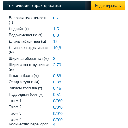
Выставки и семинары
Галерея флота
Технические характеристики
Редактировать
Личности
Форум
Словарь
Отзывы
Валовая вместимость
6,7
(т)
Все службы
Дедвейт (т)
1,5
Водоизмещение (т)
8,3
Длина габаритная (м)
12
Длина конструктивная
10,9
(м)
Ширина габаритная (м)
3
Ширина конструктивная
2,79
(м)
Высота борта (м)
0,89
Осадка судна (м)
0,38
Запасы топлива (т)
0,45
Надводный борт (м)
0,51
Трюм 1
0/0*0
Трюм 2
0/0*0
Трюм 3
0/0*0
Трюм 4
0/0*0
Количество переборок
4