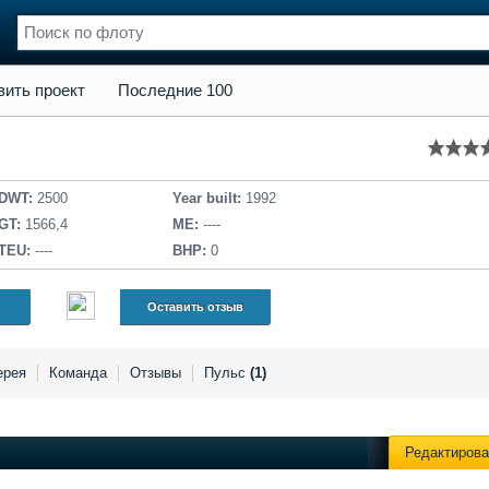
кт
Последние 100
вить проект
Последние 100
нции
Флот
и и семинары
Галерея флота
и
Форум
Отзывы
DWT:
2500
Year built:
1992
Все службы
GT:
1566,4
ME:
----
TEU:
----
BHP:
0
Оставить отзыв
ерея
Команда
Отзывы
Пульс
(1)
Редактирова