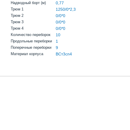
Надводный борт (м)
0,77
Трюм 1
1250/0*2,3
Трюм 2
0/0*0
Трюм 3
0/0*0
Трюм 4
0/0*0
Количество переборок
10
Продольные переборки
1
Поперечные переборки
9
Материал корпуса
ВСт3сп4