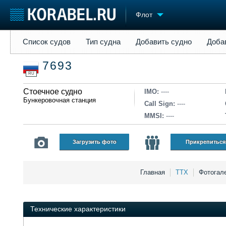
Флот
Список судов
Тип судна
Добавить судно
Добавить прое
Список судов
Тип судна
Добавить судно
Доба
Судостроение
Торговая площадка
Конфере
7693
Пульс
Доска объявлений
Выставк
RU
Новости
Продажа флота
Личност
Компании
Стоечное судно
Оборудование
Словарь
IMO:
----
Бункеровочная станция
Репутация
Изделия
Call Sign:
----
Работа
Материалы
MMSI:
----
Крюинг
Услуги
Журнал
Загрузить фото
Прикрепиться
Реклама
Главная
ТТХ
Фотогал
Технические характеристики