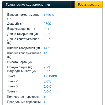
Выставки и семинары
Галерея флота
Технические характеристики
Редактировать
Личности
Форум
Словарь
Отзывы
Валовая вместимость
1566,4
(т)
Все службы
Дедвейт (т)
2500
Водоизмещение (т)
3011
Длина габаритная (м)
88,1
Длина конструктивная
86,7
(м)
Ширина габаритная (м)
14,2
Ширина конструктивная
14
(м)
Высота борта (м)
3,5
Осадка судна (м)
2,73
Надводный борт (м)
0,77
Трюм 1
1250/0*0
Трюм 2
0/0*0
Трюм 3
0/0*0
Трюм 4
0/0*0
Количество переборок
10
Продольные переборки
1