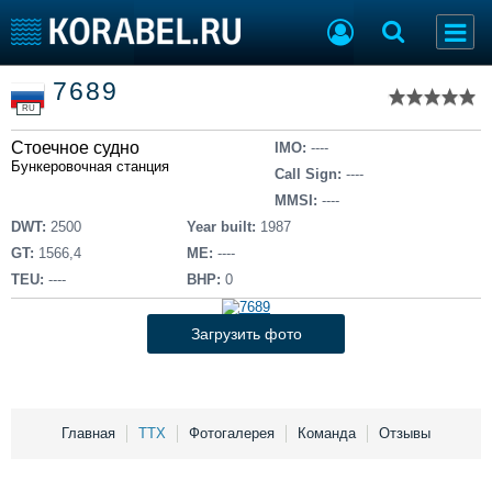
Список судов
7689
Тип судна
Добавить судно
RU
Добавить проект
Стоечное судно
Последние 100
IMO:
----
Бункеровочная станция
Call Sign:
----
Судостроение
Торговая площадка
MMSI:
----
Пульс
Доска объявлений
DWT:
2500
Year built:
1987
Новости
Продажа флота
GT:
1566,4
ME:
----
Компании
Оборудование
TEU:
----
BHP:
0
Репутация
Изделия
Работа
Материалы
Загрузить фото
Крюинг
Услуги
Журнал
Реклама
Главная
ТТХ
Фотогалерея
Команда
Отзывы
Конференции
Флот