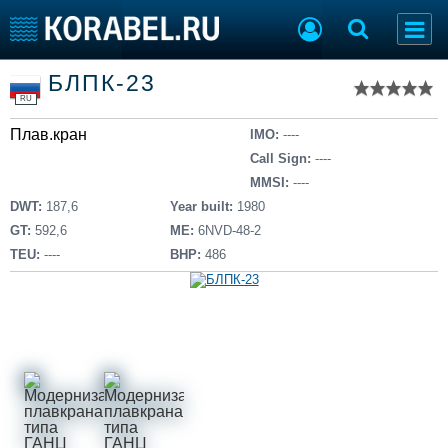
Список судов
БЛПК-23
Тип судна
Добавить судно
RU
Добавить проект
Плав.кран
Последние 100
IMO:
----
Call Sign:
----
Судостроение
Торговая площадка
MMSI:
----
Пульс
Доска объявлений
DWT:
187,6
Year built:
1980
Новости
Продажа флота
GT:
592,6
ME:
6NVD-48-2
Компании
Оборудование
TEU:
----
BHP:
486
Репутация
Изделия
Работа
Материалы
Крюинг
Услуги
Журнал
Реклама
Конференции
Флот