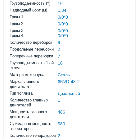
Грузоподъемность (т)
16
Надводный борт (м)
1,34
Трюм 1
0/0*0
Трюм 2
0/0*0
Трюм 3
0/0*0
Трюм 4
0/0*0
Количество переборок
9
Продольные переборки
2
Поперечные переборки
7
Грузоподъемность 1-ой
16
стрелы
Материал корпуса
Сталь
Марка главного
6NVD-48-2
двигателя
Тип топлива
Дизельный
Количество главных
1
двигателей
Мощность главного
486
двигателя
Суммарная мощность
580
генераторов
Количество генераторов
2