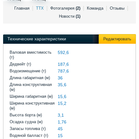
Выставки и семинары
Галерея флота
Главная
ТТХ
Фотогалерея
(2)
Команда
Отзывы
Личности
Форум
Новости
(1)
Словарь
Отзывы
Все службы
Технические характеристики
Редактировать
Валовая вместимость
592,6
(т)
Дедвейт (т)
187,6
Водоизмещение (т)
787,6
Длина габаритная (м)
36
Длина конструктивная
35,6
(м)
Ширина габаритная (м)
15,6
Ширина конструктивная
15,2
(м)
Высота борта (м)
3,1
Осадка судна (м)
1,76
Запасы топлива (т)
45
Водяной балласт (т)
15