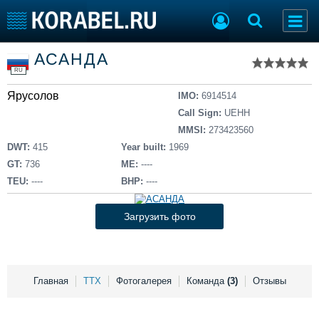
Список судов
АСАНДА
Тип судна
Добавить судно
RU
Добавить проект
Ярусолов
Последние 100
IMO:
6914514
Call Sign:
UEHH
Судостроение
Торговая площадка
MMSI:
273423560
Пульс
Доска объявлений
DWT:
415
Year built:
1969
Новости
Продажа флота
GT:
736
ME:
----
Компании
Оборудование
TEU:
----
BHP:
----
Репутация
Изделия
Работа
Материалы
Загрузить фото
Крюинг
Услуги
Журнал
Реклама
Главная
ТТХ
Фотогалерея
Команда
(3)
Отзывы
Конференции
Флот