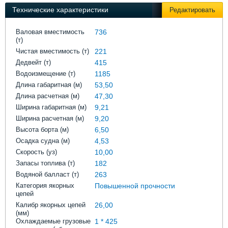
Выставки и семинары
Галерея флота
Технические характеристики
Редактировать
Личности
Форум
Словарь
Отзывы
Валовая вместимость
736
(т)
Все службы
Чистая вместимость (т)
221
Дедвейт (т)
415
Водоизмещение (т)
1185
Длина габаритная (м)
53,50
Длина расчетная (м)
47,30
Ширина габаритная (м)
9,21
Ширина расчетная (м)
9,20
Высота борта (м)
6,50
Осадка судна (м)
4,53
Скорость (уз)
10,00
Запасы топлива (т)
182
Водяной балласт (т)
263
Категория якорных
Повышенной прочности
цепей
Калибр якорных цепей
26,00
(мм)
Охлаждаемые грузовые
1 * 425