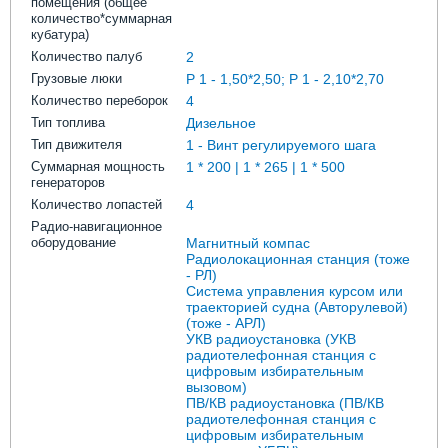
помещения (общее
количество*суммарная
кубатура)
Количество палуб
2
Грузовые люки
Р 1 - 1,50*2,50; Р 1 - 2,10*2,70
Количество переборок
4
Тип топлива
Дизельное
Тип движителя
1 - Винт регулируемого шага
Суммарная мощность
1 * 200 | 1 * 265 | 1 * 500
генераторов
Количество лопастей
4
Радио-навигационное
оборудование
Магнитный компас
Радиолокационная станция (тоже
- РЛ)
Система управления курсом или
траекторией судна (Авторулевой)
(тоже - АРЛ)
УКВ радиоустановка (УКВ
радиотелефонная станция с
цифровым избирательным
вызовом)
ПВ/КВ радиоустановка (ПВ/КВ
радиотелефонная станция с
цифровым избирательным