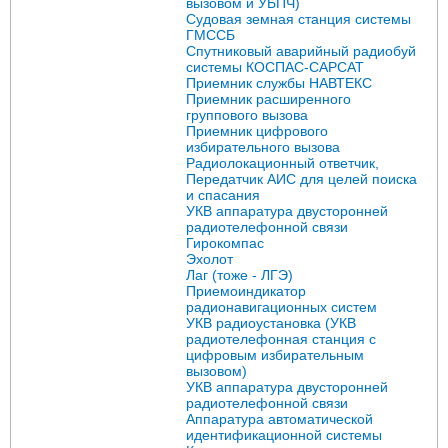
вызовом и УБПЧ)
Судовая земная станция системы
ГМССБ
Спутниковый аварийный радиобуй
системы КОСПАС-САРСАТ
Приемник службы НАВТЕКС
Приемник расширенного
группового вызова
Приемник цифрового
избирательного вызова
Радиолокационный ответчик,
Передатчик АИС для целей поиска
и спасания
УКВ аппаратура двусторонней
радиотелефонной связи
Гирокомпас
Эхолот
Лаг (тоже - ЛГЭ)
Приемоиндикатор
радионавигационных систем
УКВ радиоустановка (УКВ
радиотелефонная станция с
цифровым избирательным
вызовом)
УКВ аппаратура двусторонней
радиотелефонной связи
Аппаратура автоматической
идентификационной системы