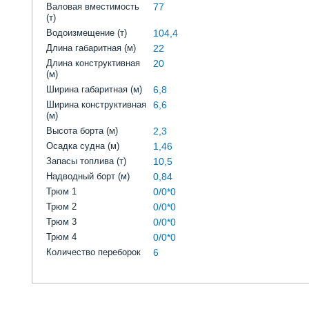
Валовая вместимость
77
(т)
Водоизмещение (т)
104,4
Длина габаритная (м)
22
Длина конструктивная
20
(м)
Ширина габаритная (м)
6,8
Ширина конструктивная
6,6
(м)
Высота борта (м)
2,3
Осадка судна (м)
1,46
Запасы топлива (т)
10,5
Надводный борт (м)
0,84
Трюм 1
0/0*0
Трюм 2
0/0*0
Трюм 3
0/0*0
Трюм 4
0/0*0
Количество переборок
6