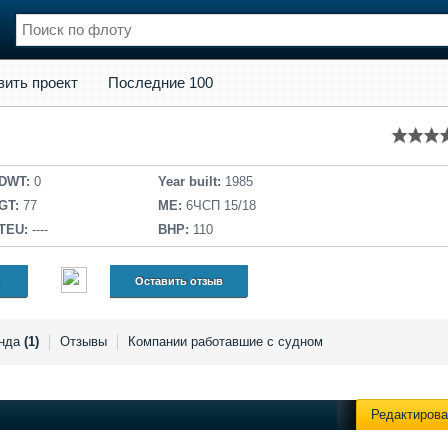
кт
Последние 100
вить проект
Последние 100
нции
Флот
и и семинары
Галерея флота
и
Форум
Отзывы
DWT:
0
Year built:
1985
Все службы
GT:
77
ME:
6ЧСП 15/18
TEU:
----
BHP:
110
Оставить отзыв
нда
(1)
Отзывы
Компании работавшие с судном
Редактирова