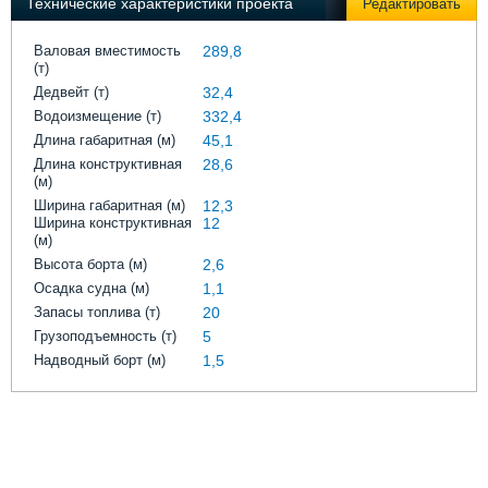
Технические характеристики проекта
Редактировать
Выставки и семинары
Галерея флота
Личности
Форум
Валовая вместимость
289,8
Словарь
Отзывы
(т)
Все службы
Дедвейт (т)
32,4
Водоизмещение (т)
332,4
Длина габаритная (м)
45,1
Длина конструктивная
28,6
(м)
Ширина габаритная (м)
12,3
Ширина конструктивная
12
(м)
Высота борта (м)
2,6
Осадка судна (м)
1,1
Запасы топлива (т)
20
Грузоподъемность (т)
5
Надводный борт (м)
1,5