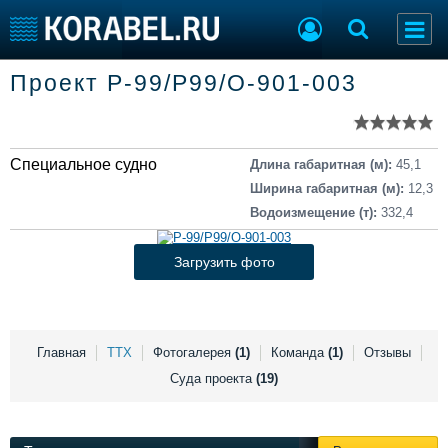
Список судов
Проект Р-99/Р99/О-901-003
Тип судна
Добавить судно
Добавить проект
Последние 100
Специальное судно
Длина габаритная (м):
45,1
Судостроение
Торговая площадка
Ширина габаритная (м):
12,3
Пульс
Доска объявлений
Водоизмещение (т):
332,4
Новости
Продажа флота
Компании
Оборудование
Загрузить фото
Репутация
Изделия
Работа
Материалы
Крюинг
Услуги
Журнал
Главная
ТТХ
Фотогалерея
(1)
Команда
(1)
Отзывы
Реклама
Суда проекта
(19)
Конференции
Флот