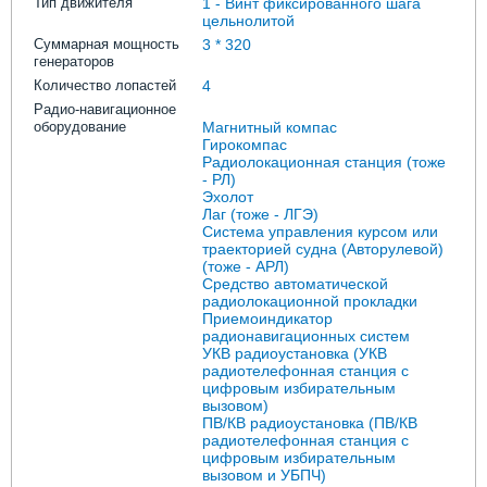
Тип движителя
1 - Винт фиксированного шага
цельнолитой
Суммарная мощность
3 * 320
генераторов
Количество лопастей
4
Радио-навигационное
оборудование
Магнитный компас
Гирокомпас
Радиолокационная станция (тоже
- РЛ)
Эхолот
Лаг (тоже - ЛГЭ)
Система управления курсом или
траекторией судна (Авторулевой)
(тоже - АРЛ)
Средство автоматической
радиолокационной прокладки
Приемоиндикатор
радионавигационных систем
УКВ радиоустановка (УКВ
радиотелефонная станция с
цифровым избирательным
вызовом)
ПВ/КВ радиоустановка (ПВ/КВ
радиотелефонная станция с
цифровым избирательным
вызовом и УБПЧ)