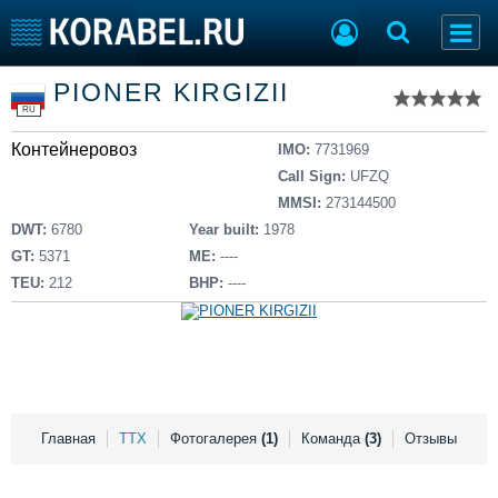
Список судов
PIONER KIRGIZII
Тип судна
Добавить судно
RU
Добавить проект
Контейнеровоз
Последние 100
IMO:
7731969
Call Sign:
UFZQ
Судостроение
Торговая площадка
MMSI:
273144500
Пульс
Доска объявлений
DWT:
6780
Year built:
1978
Новости
Продажа флота
GT:
5371
ME:
----
Компании
Оборудование
TEU:
212
BHP:
----
Репутация
Изделия
Работа
Материалы
Крюинг
Услуги
Журнал
Реклама
Главная
ТТХ
Фотогалерея
(1)
Команда
(3)
Отзывы
Конференции
Флот