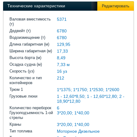
Выставки и семинары
Галерея флота
Технические характеристики
Редактировать
Личности
Форум
Словарь
Отзывы
Валовая вместимость
5371
(т)
Все службы
Дедвейт (т)
6780
Водоизмещение (т)
6780
Длина габаритная (м)
129,95
Ширина габаритная (м)
17,33
Высота борта (м)
8,49
Осадка судна (м)
7,33 м
Скорость (уз)
16 уз
Количество и тип
212
контейнеров
Трюм 1
1*1375; 1*1750; 1*2530; 1*2600
Грузовые люки
1 - 12,60*8,50; 1 - 12,60*12,80; 2 -
18,90*12,80
Количество переборок
6
Грузоподъемность 1-ой
3*20,00; 1*40,00
стрелы
Краны
3*20,00; 1*40,00
Тип топлива
Моторное Дизельное