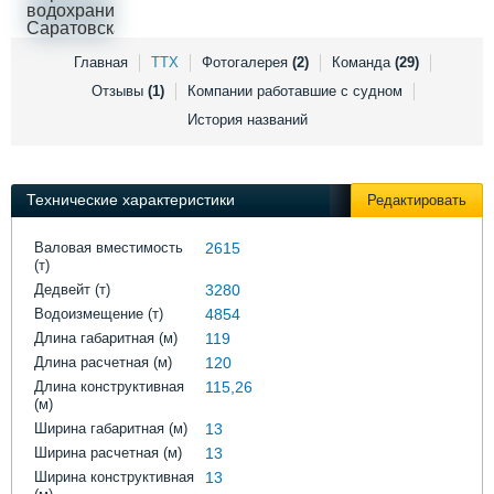
Выставки и семинары
Галерея флота
Личности
Форум
Словарь
Отзывы
Главная
ТТХ
Фотогалерея
(2)
Команда
(29)
Все службы
Отзывы
(1)
Компании работавшие с судном
История названий
Технические характеристики
Редактировать
Валовая вместимость
2615
(т)
Дедвейт (т)
3280
Водоизмещение (т)
4854
Длина габаритная (м)
119
Длина расчетная (м)
120
Длина конструктивная
115,26
(м)
Ширина габаритная (м)
13
Ширина расчетная (м)
13
Ширина конструктивная
13