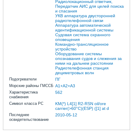
Радиолокационный ответчик,
Передатчик АИС для целей поиска
и спасания
УКВ аппаратура двусторонней
радиотелефонной связи
Аппаратура автоматической
идентификационной системы
Судовая система охранного
оповещения
Командно-трансляционное
устройство
Оборудование системы
опознавания судов и слежения за
ними на дальнем расстоянии
Радиотелефонная станция
дециметровых волн
Подогреватели
ПГ
Морские районы ГМССБ
A1+A2+A3
Характеристика
562
снабжения
Символ класса РС
KM(*) L4[1] R2-RSN oil/ore
carrier(>60°C)(ESP) ([1] at d
Последнее
2010-05-12
освидетельствование