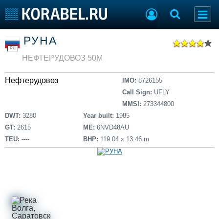
Список судов
РУНА
Тип судна
Добавить судно
RU
Добавить проект
НЕФТЕРУДОВОЗ 50М
Последние 100
Нефтерудовоз
IMO:
8726155
Судостроение
Торговая площадка
Call Sign:
UFLY
Пульс
Доска объявлений
MMSI:
273344800
Новости
Продажа флота
DWT:
3280
Year built:
1985
Компании
Оборудование
GT:
2615
ME:
6NVD48AU
Репутация
Изделия
TEU:
----
BHP:
119.04 x 13.46 m
Работа
Материалы
Крюинг
Услуги
Журнал
Реклама
Конференции
Флот