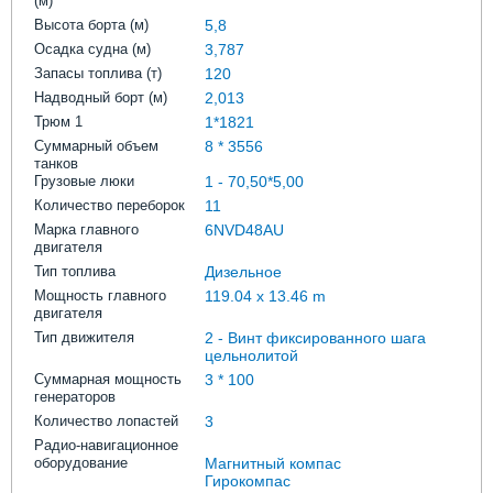
(м)
Высота борта (м)
5,8
Осадка судна (м)
3,787
Запасы топлива (т)
120
Надводный борт (м)
2,013
Трюм 1
1*1821
Суммарный объем
8 * 3556
танков
Грузовые люки
1 - 70,50*5,00
Количество переборок
11
Марка главного
6NVD48AU
двигателя
Тип топлива
Дизельное
Мощность главного
119.04 x 13.46 m
двигателя
Тип движителя
2 - Винт фиксированного шага
цельнолитой
Суммарная мощность
3 * 100
генераторов
Количество лопастей
3
Радио-навигационное
оборудование
Магнитный компас
Гирокомпас