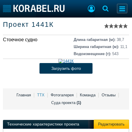
Список судов
Проект 1441К
Тип судна
Добавить судно
Добавить проект
Стоечное судно
Последние 100
Длина габаритная (м):
38,7
Ширина габаритная (м):
11,1
Судостроение
Торговая площадка
Водоизмещение (т):
543
Пульс
Доска объявлений
Новости
Продажа флота
Загрузить фото
Компании
Оборудование
Репутация
Изделия
Работа
Материалы
Крюинг
Услуги
Главная
ТТХ
Фотогалерея
Команда
Отзывы
Журнал
Суда проекта
(1)
Реклама
Технические характеристики проекта
Редактировать
Конференции
Флот