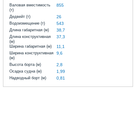
Выставки и семинары
Галерея флота
Валовая вместимость
855
Личности
Форум
(т)
Дедвейт (т)
26
Словарь
Отзывы
Водоизмещение (т)
543
Все службы
Длина габаритная (м)
38,7
Длина конструктивная
37,3
(м)
Ширина габаритная (м)
11,1
Ширина конструктивная
9,6
(м)
Высота борта (м)
2,8
Осадка судна (м)
1,99
Надводный борт (м)
0,81