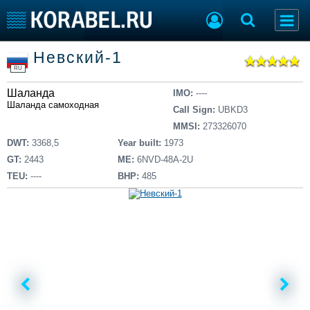
Список судов
Невский-1
Тип судна
Добавить судно
RU
Добавить проект
Шаланда
Последние 100
IMO:
----
Шаланда самоходная
Call Sign:
UBKD3
Судостроение
Торговая площадка
MMSI:
273326070
Пульс
Доска объявлений
DWT:
3368,5
Year built:
1973
Новости
Продажа флота
GT:
2443
ME:
6NVD-48A-2U
Компании
Оборудование
TEU:
----
BHP:
485
Репутация
Изделия
Работа
Материалы
Крюинг
Услуги
Журнал
Реклама
Конференции
Флот