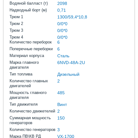
Водяной балласт (т)
2098
Надводный борт (м)
0,71
Трюм 1
1300/59,4*10,8
Трюм 2
0/0*0
Трюм 3
0/0*0
Трюм 4
0/0*0
Количество переборок
6
Поперечные переборки
6
Материал корпуса
Сталь
Марка главного
6NVD-48A-2U
двигателя
Тип топлива
Дизельный
Количество главных
2
двигателей
Мощность главного
485
двигателя
Тип движителя
Винт
Количество движетелей
2
Суммарная мощность
150
генераторов
Количество генераторов
3
Марка ПВ\КВ РД
VX-1700