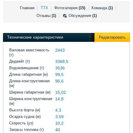
Выставки и семинары
Галерея флота
Главная
ТТХ
Фотогалерея
(15)
Команда
(1)
Личности
Форум
Отзывы
(1)
Обсуждения
(1)
Словарь
Отзывы
Все службы
Технические характеристики
Редактировать
Валовая вместимость
2443
(т)
Дедвейт (т)
3368,5
Водоизмещение (т)
3536
Длина габаритная (м)
99,5
Длина конструктивная
96,6
(м)
Ширина габаритная (м)
15,02
Ширина конструктивная
14,8
(м)
Высота борта (м)
4,3
Осадка судна (м)
3,59
Скорость (уз)
10,2
Запасы топлива (т)
40