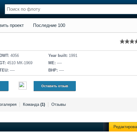
кт
Последние 100
вить проект
Последние 100
нции
Флот
и и семинары
Галерея флота
и
Форум
Отзывы
DWT:
4056
Year built:
1991
Все службы
GT:
4510 МК-1969
ME:
----
TEU:
----
BHP:
----
Оставить отзыв
огалерея
Команда
(1)
Отзывы
Редактирова