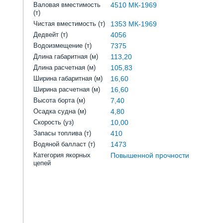
Валовая вместимость
4510 МК-1969
(т)
Чистая вместимость (т)
1353 МК-1969
Дедвейт (т)
4056
Водоизмещение (т)
7375
Длина габаритная (м)
113,20
Длина расчетная (м)
105,83
Ширина габаритная (м)
16,60
Ширина расчетная (м)
16,60
Высота борта (м)
7,40
Осадка судна (м)
4,80
Скорость (уз)
10,00
Запасы топлива (т)
410
Водяной балласт (т)
1473
Категория якорных
Повышенной прочности
цепей