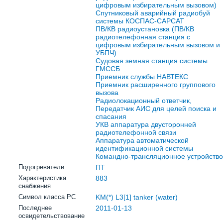
цифровым избирательным вызовом)
Спутниковый аварийный радиобуй
системы КОСПАС-САРСАТ
ПВ/КВ радиоустановка (ПВ/КВ
радиотелефонная станция с
цифровым избирательным вызовом и
УБПЧ)
Судовая земная станция системы
ГМССБ
Приемник службы НАВТЕКС
Приемник расширенного группового
вызова
Радиолокационный ответчик,
Передатчик АИС для целей поиска и
спасания
УКВ аппаратура двусторонней
радиотелефонной связи
Аппаратура автоматической
идентификационной системы
Командно-трансляционное устройство
Подогреватели
ПТ
Характеристика
883
снабжения
Символ класса РС
KM(*) L3[1] tanker (water)
Последнее
2011-01-13
освидетельствование