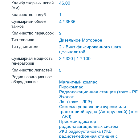
Калибр якорных цепей
46,00
(мм)
Количество палуб
1
Суммарный объем
4 * 3536
танков
Количество переборок
9
Тип топлива
Дизельное Моторное
Тип движителя
2 - Винт фиксированного шага
цельнолитой
Суммарная мощность
3 * 320 | 1 * 100
генераторов
Количество лопастей
5
Радио-навигационное
оборудование
Магнитный компас
Гирокомпас
Радиолокационная станция (тоже - РЛ
Эхолот
Лаг (тоже - ЛГЭ)
Система управления курсом или
траекторией судна (Авторулевой) (тож
- АРЛ)
Приемоиндикатор
радионавигационных систем
УКВ радиоустановка (УКВ
радиотелефонная станция с