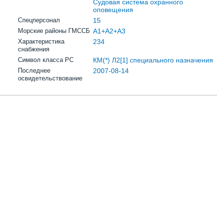
Судовая система охранного
оповещения
Спецперсонал
15
Морские районы ГМССБ
A1+A2+A3
Характеристика
234
снабжения
Символ класса РС
КМ(*) Л2[1] специального назначения
Последнее
2007-08-14
освидетельствование