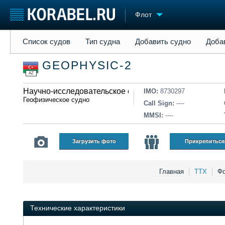
Флот
Список судов
Тип судна
Добавить судно
Добавить прое
Список судов
Тип судна
Добавить судно
Доба
Судостроение
Торговая площадка
Конфере
GEOPHYSIC-2
Пульс
Доска объявлений
Выставк
AZ
Новости
Продажа флота
Личност
Компании
Научно-исследовательское судно
Оборудование
Словарь
IMO:
8730297
Геофизическое судно
Репутация
Изделия
Call Sign:
----
Работа
Материалы
MMSI:
----
Крюинг
Услуги
Журнал
Загрузить фото
Прикрепиться
Реклама
Главная
ТТХ
Фо
Технические характеристики