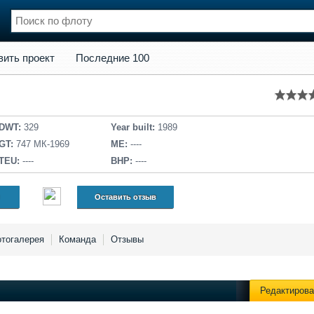
кт
Последние 100
вить проект
Последние 100
нции
Флот
и и семинары
Галерея флота
и
Форум
Отзывы
DWT:
329
Year built:
1989
Все службы
GT:
747 МК-1969
ME:
----
TEU:
----
BHP:
----
Оставить отзыв
тогалерея
Команда
Отзывы
Редактирова