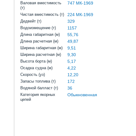
Валовая вместимость
747 МК-1969
(т)
Чистая вместимость (т)
224 МК-1969
Дедвейт (т)
329
Водоизмещение (т)
1157
Длина габаритная (м)
55,76
Длина расчетная (м)
49,87
Ширина габаритная (м)
9,51
Ширина расчетная (м)
9,30
Высота борта (м)
5,17
Осадка судна (м)
4,22
Скорость (уз)
12,20
Запасы топлива (т)
172
Водяной балласт (т)
36
Категория якорных
Обыкновенная
цепей