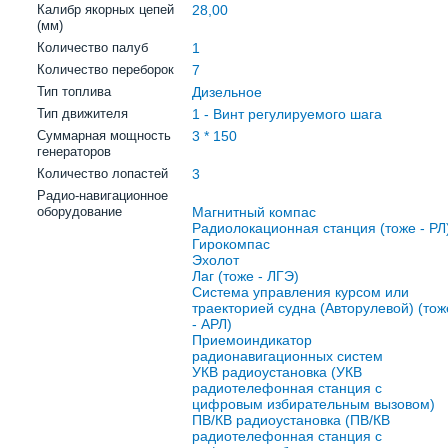
Калибр якорных цепей
28,00
(мм)
Количество палуб
1
Количество переборок
7
Тип топлива
Дизельное
Тип движителя
1 - Винт регулируемого шага
Суммарная мощность
3 * 150
генераторов
Количество лопастей
3
Радио-навигационное
оборудование
Магнитный компас
Радиолокационная станция (тоже - РЛ
Гирокомпас
Эхолот
Лаг (тоже - ЛГЭ)
Система управления курсом или
траекторией судна (Авторулевой) (тож
- АРЛ)
Приемоиндикатор
радионавигационных систем
УКВ радиоустановка (УКВ
радиотелефонная станция с
цифровым избирательным вызовом)
ПВ/КВ радиоустановка (ПВ/КВ
радиотелефонная станция с