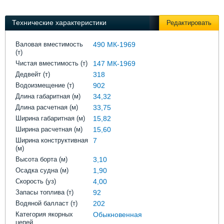
Выставки и семинары
Галерея флота
Личности
Форум
Технические характеристики
Редактировать
Словарь
Отзывы
Все службы
Валовая вместимость
490 МК-1969
(т)
Чистая вместимость (т)
147 МК-1969
Дедвейт (т)
318
Водоизмещение (т)
902
Длина габаритная (м)
34,32
Длина расчетная (м)
33,75
Ширина габаритная (м)
15,82
Ширина расчетная (м)
15,60
Ширина конструктивная
7
(м)
Высота борта (м)
3,10
Осадка судна (м)
1,90
Скорость (уз)
4,00
Запасы топлива (т)
92
Водяной балласт (т)
202
Категория якорных
Обыкновенная
цепей