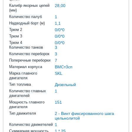
Калибр якорных цепей
28,00
(мм)
Количество палуб
1
Надводный борт (м)
1,1
Трюм 2
0/0*0
Трюм 3
0/0*0
Трюм 4
0/0*0
Количество танков
3
Количество переборок
3
Поперечные переборки
7
Материал корпуса
ВМСт3сп
Марка главного
SKL
двигателя
Тип топлива
Дизельный
Количество главных
1
двигателей
Мощность главного
151
двигателя
Тип движителя
2 - Винт фиксированного шага
цельнолитой
Количество движетелей
1
Суммарная мощность
1 * 25