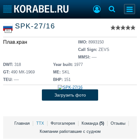
Список судов
SPK-27/16
Тип судна
Добавить судно
RU
Добавить проект
Плав.кран
Последние 100
IMO:
8993150
Call Sign:
ZEVS
Судостроение
Торговая площадка
MMSI:
----
Пульс
Доска объявлений
DWT:
318
Year built:
1977
Новости
Продажа флота
GT:
490 МК-1969
ME:
SKL
Компании
Оборудование
TEU:
----
BHP:
151
Репутация
Изделия
Работа
Материалы
Загрузить фото
Крюинг
Услуги
Журнал
Реклама
Главная
ТТХ
Фотогалерея
Команда
(5)
Отзывы
Компании работавшие с судном
Конференции
Флот