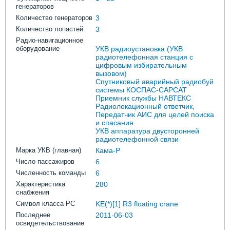
генераторов
Количество генераторов
3
Количество лопастей
3
Радио-навигационное
оборудование
УКВ радиоустановка (УКВ
радиотелефонная станция с
цифровым избирательным
вызовом)
Спутниковый аварийный радиобуй
системы КОСПАС-САРСАТ
Приемник службы НАВТЕКС
Радиолокационный ответчик,
Передатчик АИС для целей поиска
и спасания
УКВ аппаратура двусторонней
радиотелефонной связи
Марка УКВ (главная)
Кама-Р
Число пассажиров
6
Численность команды
6
Характеристика
280
снабжения
Символ класса РС
KE(*)[1] R3 floating crane
Последнее
2011-06-03
освидетельствование